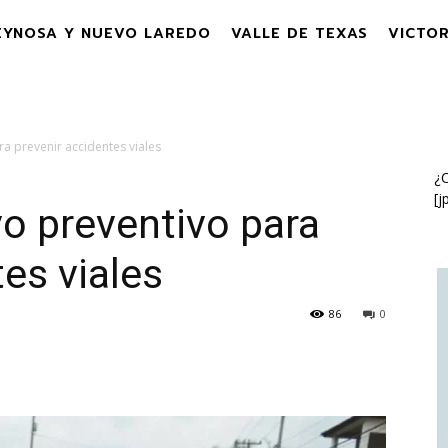
EYNOSA Y NUEVO LAREDO
VALLE DE TEXAS
VICTOR
ra prevenir accidentes viales
¿C
[j
vo preventivo para
es viales
86
0