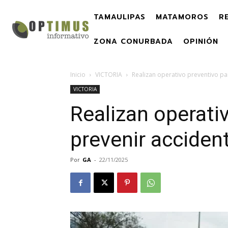
TAMAULIPAS
MATAMOROS
R
ZONA CONURBADA
OPINIÓN
Inicio
VICTORIA
Realizan operativo preventivo pa
VICTORIA
Realizan operati
prevenir accident
Por
GA
-
22/11/2025