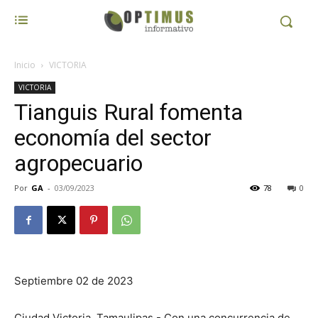
Inicio
VICTORIA
VICTORIA
Tianguis Rural fomenta
economía del sector
agropecuario
Por
GA
-
03/09/2023
78
0
Septiembre 02 de 2023
Ciudad Victoria, Tamaulipas.- Con una concurrencia de