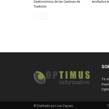
Gastronómica de las Cantinas de
arrollados 
Tradición
SO
Te i
mund
Opti
© Diseñado por Luis Zapata.
T