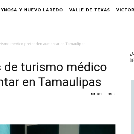
EYNOSA Y NUEVO LAREDO
VALLE DE TEXAS
VICTOR
turismo médico pretenden aumentar en Tamaulipas
¿C
[j
s de turismo médico
tar en Tamaulipas
181
0