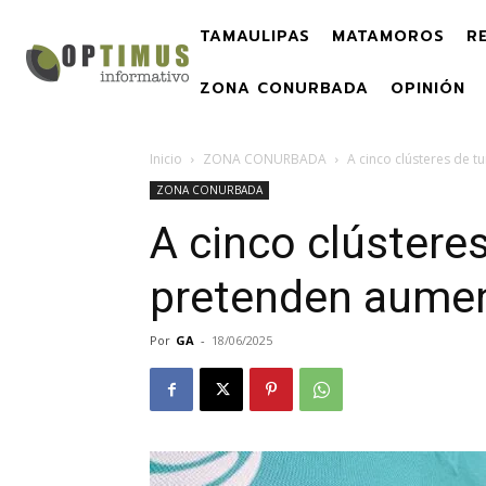
TAMAULIPAS
MATAMOROS
R
ZONA CONURBADA
OPINIÓN
Inicio
ZONA CONURBADA
A cinco clústeres de 
ZONA CONURBADA
A cinco clústere
pretenden aumen
Por
GA
-
18/06/2025