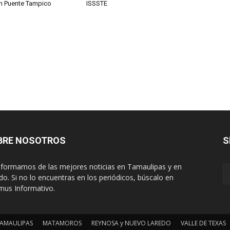
en Puente Tampico
ISSSTE
BRE NOSOTROS
S
nformamos de las mejores noticias en Tamaulipas y en
o. Si no lo encuentras en los periódicos, búscalo en
mus Informativo.
AMAULIPAS
MATAMOROS
REYNOSA y NUEVO LAREDO
VALLE DE TEXAS