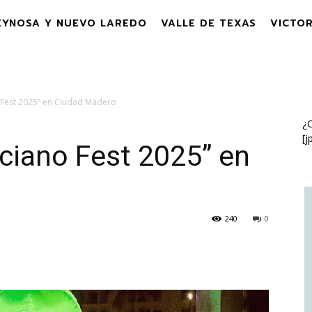
EYNOSA Y NUEVO LAREDO
VALLE DE TEXAS
VICTOR
 Fest 2025” en Ciudad Madero
¿C
[j
ciano Fest 2025” en
240
0