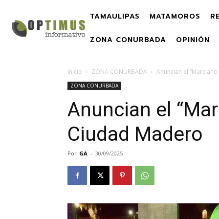
TAMAULIPAS
MATAMOROS
R
ZONA CONURBADA
OPINIÓN
Inicio
ZONA CONURBADA
Anuncian el “Marciano
ZONA CONURBADA
Anuncian el “Mar
Ciudad Madero
Por
GA
-
30/09/2025