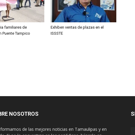
cia familiares de
Exhiben ventas de plazas en el
en Puente Tampico
ISSSTE
BRE NOSOTROS
S
nformamos de las mejores noticias en Tamaulipas y en