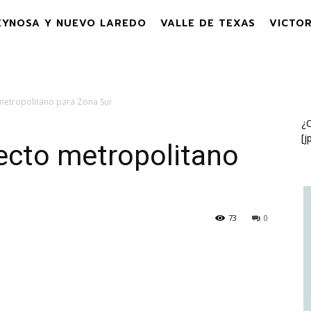
EYNOSA Y NUEVO LAREDO
VALLE DE TEXAS
VICTOR
metropolitano para Zona Sur
¿C
[j
ecto metropolitano
73
0