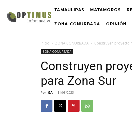
TAMAULIPAS
MATAMOROS
R
ZONA CONURBADA
OPINIÓN
Inicio
ZONA CONURBADA
Construyen proyecto 
ZONA CONURBADA
Construyen proy
para Zona Sur
Por
GA
-
11/08/2023