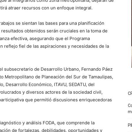
 que al integrarlos como zona metropolitana, dejarán de
tirá atraer recursos con un enfoque integral.
abajos se sientan las bases para una planificación
os resultados obtenidos serán cruciales en la toma de
nanza efectiva, asegurando que el Programa
 reflejo fiel de las aspiraciones y necesidades de la
n del subsecretario de Desarrollo Urbano, Fernando Páez
uto Metropolitano de Planeación del Sur de Tamaulipas,
ado, Desarrollo Económico, ITAVU, SEDATU, del
olucrados y diversos actores de la sociedad civil,
C
articipativa que permitió discusiones enriquecedoras
Co
mi
 diagnóstico y análisis FODA, que comprende la
PI
cación de fortalezas, debilidades, oportunidades y