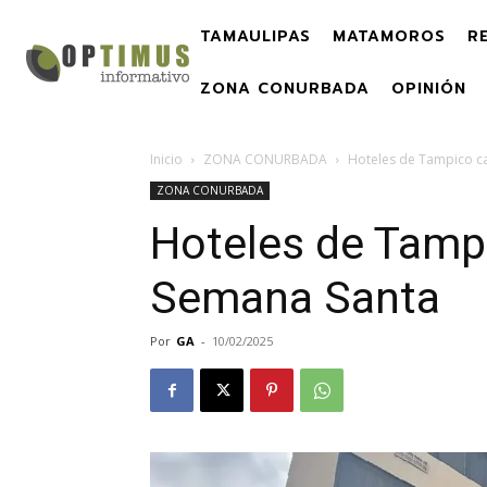
TAMAULIPAS
MATAMOROS
R
ZONA CONURBADA
OPINIÓN
Inicio
ZONA CONURBADA
Hoteles de Tampico c
ZONA CONURBADA
Hoteles de Tampi
Semana Santa
Por
GA
-
10/02/2025