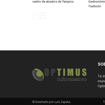
centro de abastos de Tampico
Gastronómic
Tradición
SO
Te i
mund
Opti
© Diseñado por Luis Zapata.
T