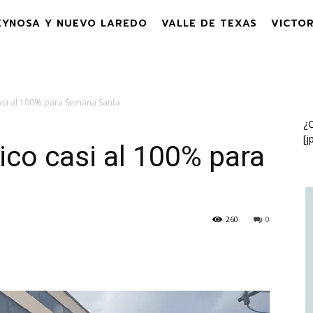
EYNOSA Y NUEVO LAREDO
VALLE DE TEXAS
VICTOR
asi al 100% para Semana Santa
¿C
[j
co casi al 100% para
260
0