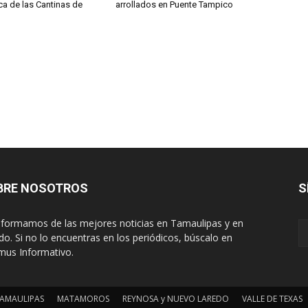
a de las Cantinas de
arrollados en Puente Tampico
BRE NOSOTROS
S
nformamos de las mejores noticias en Tamaulipas y en
o. Si no lo encuentras en los periódicos, búscalo en
mus Informativo.
AMAULIPAS
MATAMOROS
REYNOSA y NUEVO LAREDO
VALLE DE TEXAS