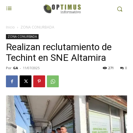
Inicio
ZONA CONURBADA
ZONA CONURBADA
Realizan reclutamiento de
Techint en SNE Altamira
Por
GA
-
11/07/2025
271
0