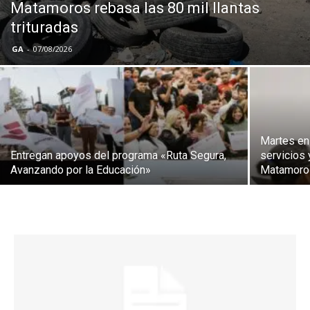
Matamoros rebasa las 80 mil llantas
trituradas
GA
-
07/08/2026
Martes en
Entregan apoyos del programa «Ruta Segura,
servicios 
Avanzando por la Educación»
Matamoro