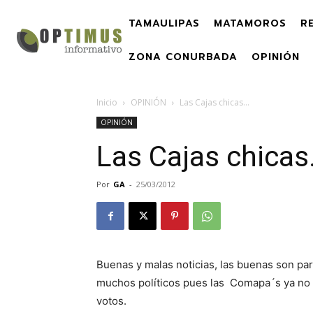
TAMAULIPAS
MATAMOROS
R
ZONA CONURBADA
OPINIÓN
Inicio
OPINIÓN
Las Cajas chicas…
OPINIÓN
Las Cajas chica
Por
GA
-
25/03/2012
Buenas y malas noticias, las buenas son pa
muchos políticos pues las Comapa´s ya no se
votos.