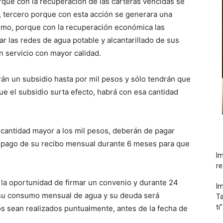
que con la recuperación de las carteras vencidas se
, tercero porque con esta acción se generara una
ltimo, porque con la recuperación económica las
 las redes de agua potable y alcantarillado de sus
n servicio con mayor calidad.
rán un subsidio hasta por mil pesos y sólo tendrán que
 el subsidio surta efecto, habrá con esa cantidad
cantidad mayor a los mil pesos, deberán de pagar
 pago de su recibo mensual durante 6 meses para que
Im
re
 la oportunidad de firmar un convenio y durante 24
Im
su consumo mensual de agua y su deuda será
Ta
ti”
os sean realizados puntualmente, antes de la fecha de