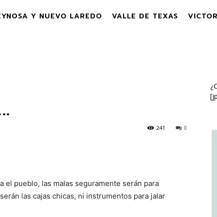
EYNOSA Y NUEVO LAREDO
VALLE DE TEXAS
VICTOR
¿C
[j
s…
241
0
ra el pueblo, las malas seguramente serán para
rán las cajas chicas, ni instrumentos para jalar