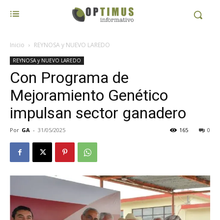
Inicio
REYNOSA y NUEVO LAREDO
REYNOSA y NUEVO LAREDO
Con Programa de
Mejoramiento Genético
impulsan sector ganadero
Por
GA
-
31/05/2025
165
0