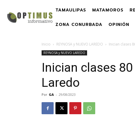
TAMAULIPAS
MATAMOROS
R
ZONA CONURBADA
OPINIÓN
Inicio
REYNOSA y NUEVO LAREDO
Inician clases 
REYNOSA y NUEVO LAREDO
Inician clases 8
Laredo
Por
GA
-
29/08/2023