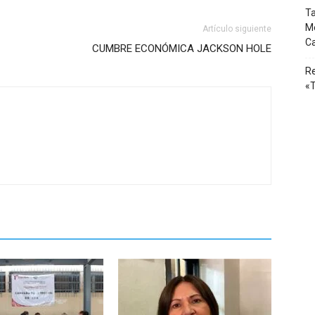
Ta
Mé
Artículo siguiente
Ca
CUMBRE ECONÓMICA JACKSON HOLE
Re
«T