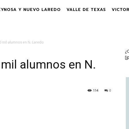
EYNOSA Y NUEVO LAREDO
VALLE DE TEXAS
VICTOR
80 mil alumnos en N. Laredo
¿C
[j
0 mil alumnos en N.
114
0