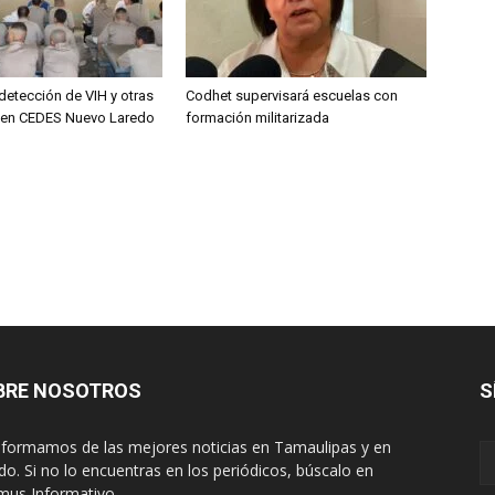
detección de VIH y otras
Codhet supervisará escuelas con
 en CEDES Nuevo Laredo
formación militarizada
BRE NOSOTROS
S
nformamos de las mejores noticias en Tamaulipas y en
o. Si no lo encuentras en los periódicos, búscalo en
mus Informativo.