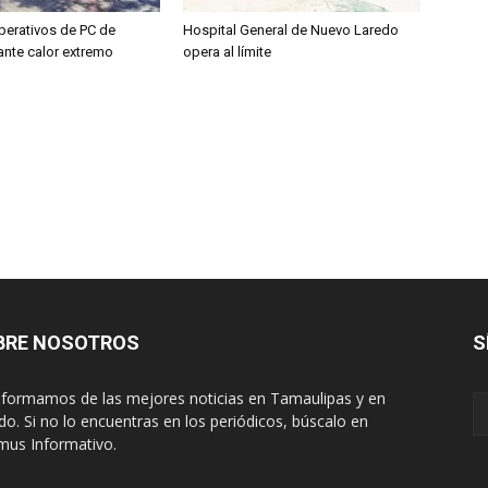
perativos de PC de
Hospital General de Nuevo Laredo
ante calor extremo
opera al límite
BRE NOSOTROS
S
nformamos de las mejores noticias en Tamaulipas y en
o. Si no lo encuentras en los periódicos, búscalo en
mus Informativo.