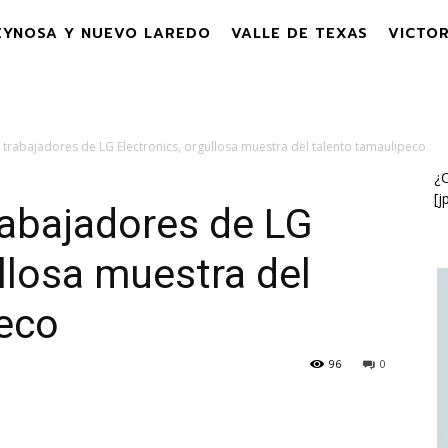
EYNOSA Y NUEVO LAREDO
VALLE DE TEXAS
VICTOR
 trabajadores de LG Electronics, orgullosa muestra del talento tamaulipeco
¿C
[j
rabajadores de LG
ullosa muestra del
peco
96
0