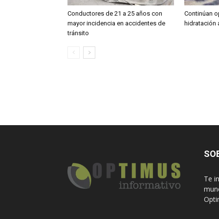
Conductores de 21 a 25 años con
Continúan o
mayor incidencia en accidentes de
hidratación 
tránsito
SO
Te i
mund
Opti