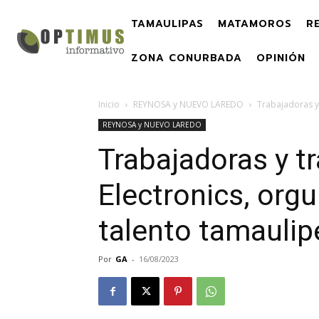
TAMAULIPAS
MATAMOROS
R
ZONA CONURBADA
OPINIÓN
Inicio
REYNOSA y NUEVO LAREDO
Trabajadoras y
REYNOSA y NUEVO LAREDO
Trabajadoras y t
Electronics, org
talento tamauli
Por
GA
-
16/08/2023