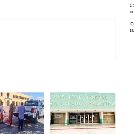
Co
en
IC
s