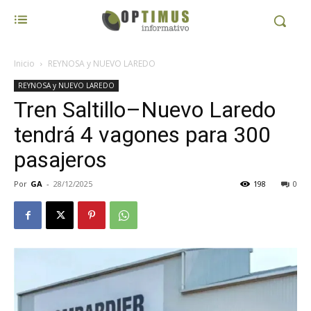
Inicio
REYNOSA y NUEVO LAREDO
REYNOSA y NUEVO LAREDO
Tren Saltillo–Nuevo Laredo
tendrá 4 vagones para 300
pasajeros
Por
GA
-
28/12/2025
198
0