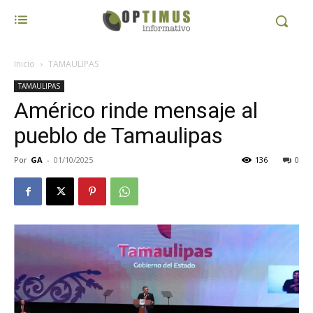
Inicio
TAMAULIPAS
TAMAULIPAS
Américo rinde mensaje al
pueblo de Tamaulipas
Por
GA
-
01/10/2025
136
0