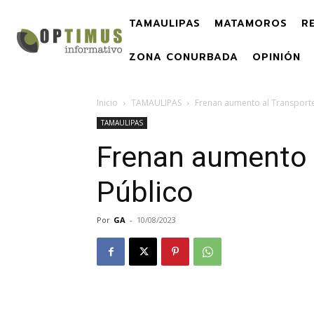
TAMAULIPAS
MATAMOROS
R
ZONA CONURBADA
OPINIÓN
Inicio
TAMAULIPAS
Frenan aumento al Transporte
TAMAULIPAS
Frenan aumento 
Público
Por
GA
-
10/08/2023