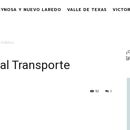
EYNOSA Y NUEVO LAREDO
VALLE DE TEXAS
VICTOR
 Público
¿C
[j
al Transporte
92
0