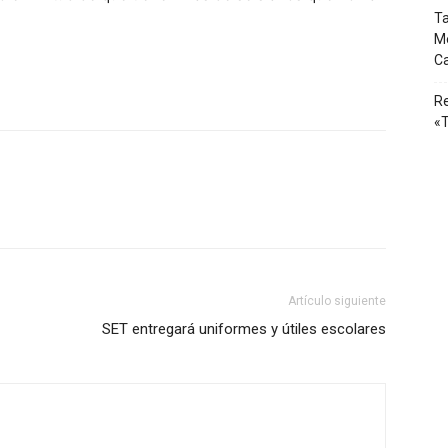
Ta
Mé
Ca
Re
«T
Artículo siguiente
SET entregará uniformes y útiles escolares