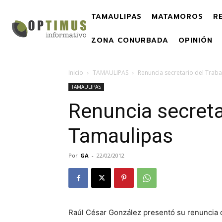
TAMAULIPAS
MATAMOROS
R
ZONA CONURBADA
OPINIÓN
Inicio
TAMAULIPAS
Renuncia secretario del Trab
TAMAULIPAS
Renuncia secreta
Tamaulipas
Por
GA
-
22/02/2012
Raúl César González presentó su renuncia c