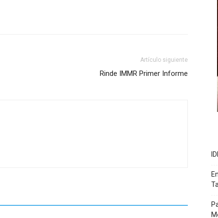
Artículo siguiente
Rinde IMMR Primer Informe
ID
En
T
Pa
M