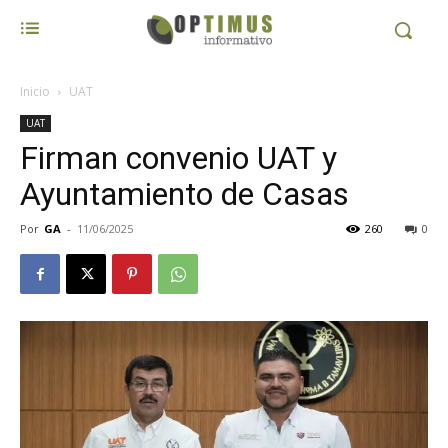
Inicio
UAT
UAT
Firman convenio UAT y
Ayuntamiento de Casas
Por
GA
-
11/06/2025
260
0