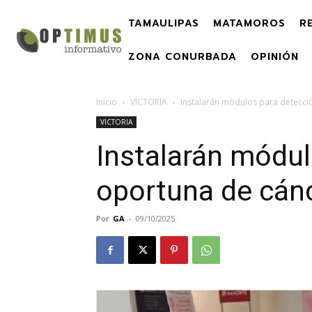
TAMAULIPAS
MATAMOROS
R
ZONA CONURBADA
OPINIÓN
Inicio
VICTORIA
Instalarán módulos para detecc
VICTORIA
Instalarán módul
oportuna de cá
Por
GA
-
09/10/2025