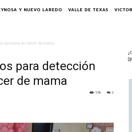
EYNOSA Y NUEVO LAREDO
VALLE DE TEXAS
VICTOR
ión oportuna de cáncer de mama
¿C
[j
os para detección
ncer de mama
174
0