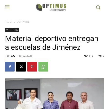
Inicio
VICTORIA
VICTORIA
Material deportivo entregan
a escuelas de Jiménez
Por
GA
-
13/02/2025
119
0