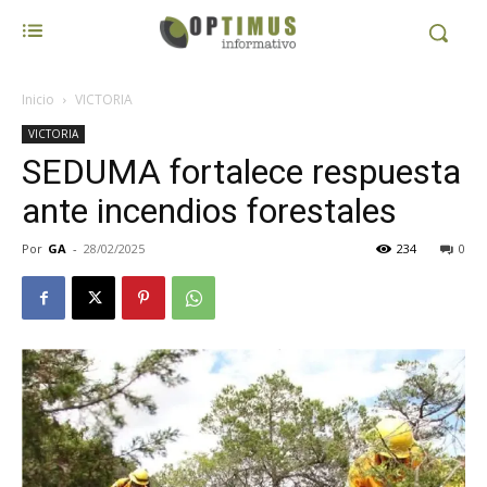
Inicio
VICTORIA
VICTORIA
SEDUMA fortalece respuesta
ante incendios forestales
Por
GA
-
28/02/2025
234
0