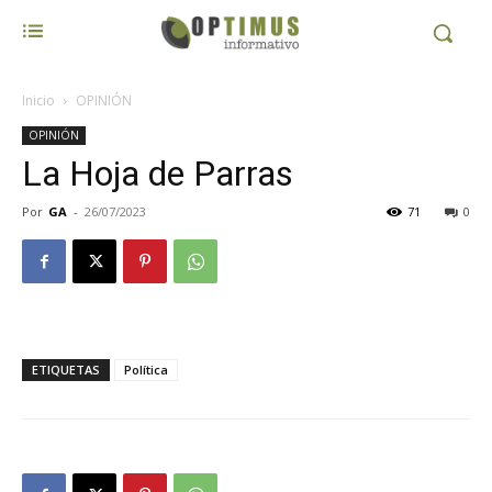
Inicio
OPINIÓN
OPINIÓN
La Hoja de Parras
Por
GA
-
26/07/2023
71
0
ETIQUETAS
Política