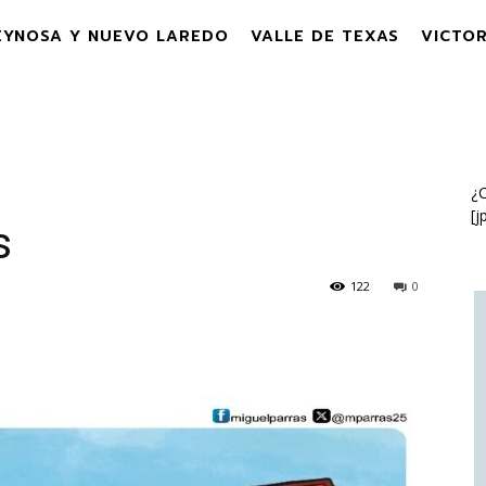
EYNOSA Y NUEVO LAREDO
VALLE DE TEXAS
VICTOR
¿C
[j
s
122
0