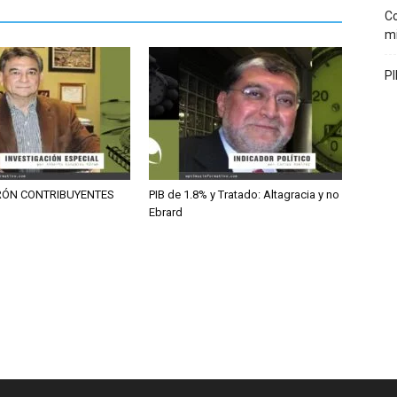
Co
mi
PI
RÓN CONTRIBUYENTES
PIB de 1.8% y Tratado: Altagracia y no
Ebrard