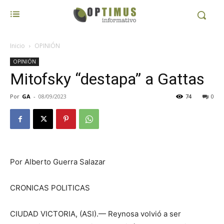
Inicio
OPINIÓN
OPINIÓN
Mitofsky “destapa” a Gattas
Por
GA
-
08/09/2023
74
0
Por Alberto Guerra Salazar
CRONICAS POLITICAS
CIUDAD VICTORIA, (ASI).— Reynosa volvió a ser