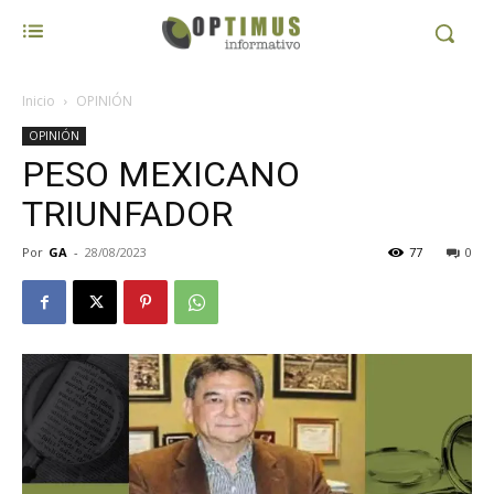
Inicio
OPINIÓN
OPINIÓN
PESO MEXICANO
TRIUNFADOR
Por
GA
-
28/08/2023
77
0