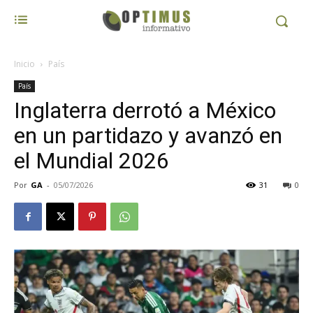
Inicio
País
País
Inglaterra derrotó a México
en un partidazo y avanzó en
el Mundial 2026
Por
GA
-
05/07/2026
31
0