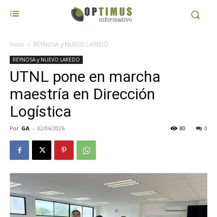
Inicio
REYNOSA y NUEVO LAREDO
REYNOSA y NUEVO LAREDO
UTNL pone en marcha
maestría en Dirección
Logística
Por
GA
-
02/06/2026
80
0