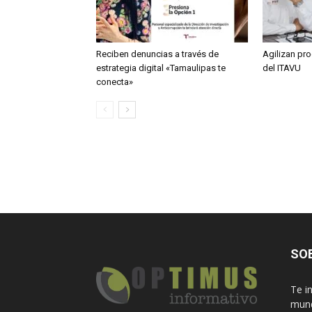
Reciben denuncias a través de
Agilizan pr
estrategia digital «Tamaulipas te
del ITAVU
conecta»
SO
Te i
mund