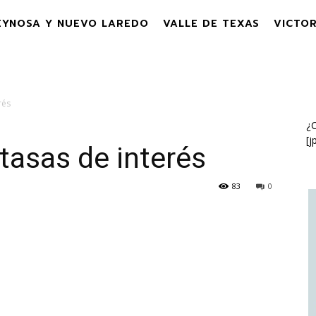
EYNOSA Y NUEVO LAREDO
VALLE DE TEXAS
VICTOR
rés
¿C
[j
 tasas de interés
83
0