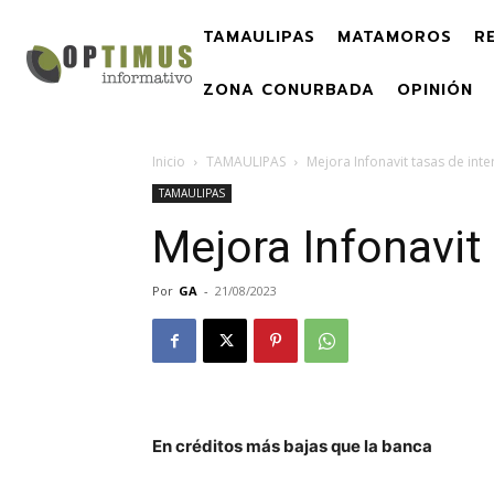
TAMAULIPAS
MATAMOROS
R
ZONA CONURBADA
OPINIÓN
Inicio
TAMAULIPAS
Mejora Infonavit tasas de inte
TAMAULIPAS
Mejora Infonavit
Por
GA
-
21/08/2023
En créditos más bajas que la banca