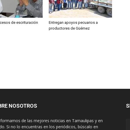
ocesos de escrituración
Entregan apoyos pecuarios a
productores de Güémez
BRE NOSOTROS
S
nformamos de las mejores noticias en Tamaulipas y en
o. Si no lo encuentras en los periódicos, búscalo en