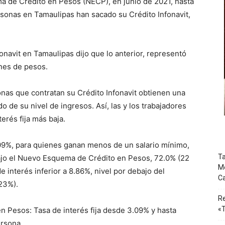
 de Crédito en Pesos (NECP), en junio de 2021, hasta
ersonas en Tamaulipas han sacado su Crédito Infonavit,
onavit en Tamaulipas dijo que lo anterior, representó
nes de pesos.
onas que contratan su Crédito Infonavit obtienen una
o de su nivel de ingresos. Así, las y los trabajadores
erés fija más baja.
.09%, para quienes ganan menos de un salario mínimo,
Ta
bajo el Nuevo Esquema de Crédito en Pesos, 72.0% (22
Mé
e interés inferior a 8.86%, nivel por debajo del
Ca
23%).
Re
«T
 Pesos: Tasa de interés fija desde 3.09% y hasta
ersona.