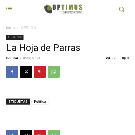
Inicio
OPINIÓN
OPINIÓN
La Hoja de Parras
Por
GA
-
05/09/2023
87
0
ETIQUETAS
Política