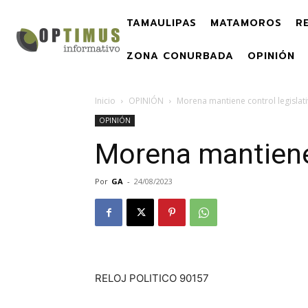
TAMAULIPAS
MATAMOROS
R
ZONA CONURBADA
OPINIÓN
Inicio
OPINIÓN
Morena mantiene control legislat
OPINIÓN
Morena mantiene 
Por
GA
-
24/08/2023
RELOJ POLITICO 90157