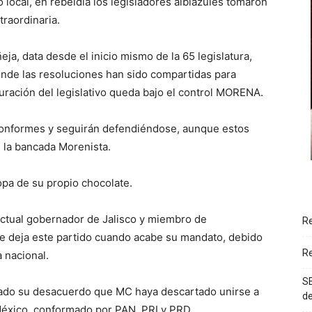
 local, en rebeldía los legisladores albiazules tomaron
traordinaria.
eja, data desde el inicio mismo de la 65 legislatura,
onde las resoluciones han sido compartidas para
guración del legislativo queda bajo el control MORENA.
conformes y seguirán defendiéndose, aunque estos
de la bancada Morenista.
opa de su propio chocolate.
ctual gobernador de Jalisco y miembro de
Re
deja este partido cuando acabe su mandato, debido
Re
 nacional.
SE
sado su desacuerdo que MC haya descartado unirse a
d
 México, conformado por PAN, PRI y PRD.