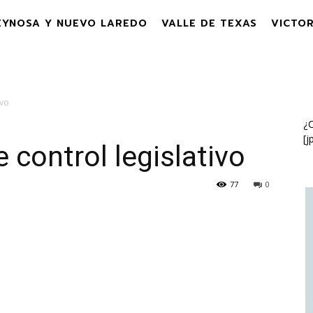
EYNOSA Y NUEVO LAREDO
VALLE DE TEXAS
VICTOR
ivo
¿C
[j
control legislativo
77
0