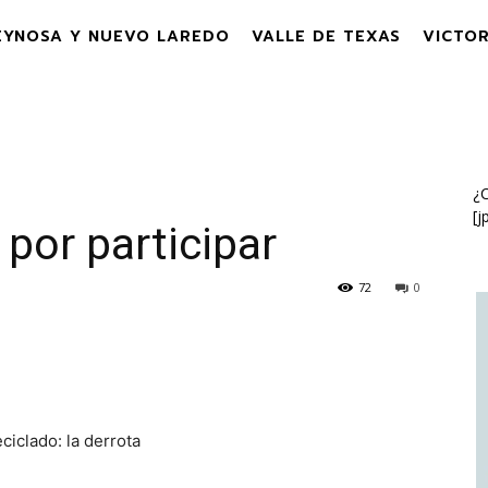
EYNOSA Y NUEVO LAREDO
VALLE DE TEXAS
VICTOR
¿C
[j
 por participar
72
0
ciclado: la derrota