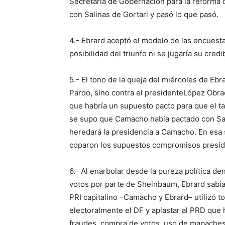
Secretaría de Gobernación para la reforma 
con Salinas de Gortari y pasó lo que pasó.
4.- Ebrard aceptó el modelo de las encuesta
posibilidad del triunfo ni se jugaría su cre
5.- El tono de la queja del miércoles de Eb
Pardo, sino contra el presidenteLópez Obrad
que habría un supuesto pacto para que el t
se supo que Camacho había pactado con Sali
heredará la presidencia a Camacho. En esa 
coparon los supuestos compromisos presid
6.- Al enarbolar desde la pureza política d
votos por parte de Sheinbaum, Ebrard sabía
PRI capitalino –Camacho y Ebrard– utilizó to
electoralmente el DF y aplastar al PRD que 
fraudes, compra de votos, uso de mapachese