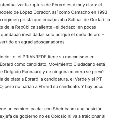
textualizar la ruptura de Ebrard está muy claro: el
l modelo de López Obrador, así como Camacho en 1993
o régimen priista que encabezaba Salinas de Gortari: la
te de la República saliente –el dedazo, en pocas
s quedaban invalidadas solo porque el dedo de oro –
nvertido en agraciadosganadores.
s incierto: el PRIANREDE tiene su mecanismo en
a Ebrard como candidato, Movimiento Ciudadano está
nte Delgado Rannauro y de ninguna manera se prevé
 de plata a Ebrard la candidatura, el Verde y el PT
, pero no harían a Ebrard su candidato. Y hay poco
.
ene un camino: pactar con Sheinbaum una posición
exjefa de gobierno no es Colosio ni va a traicionar al