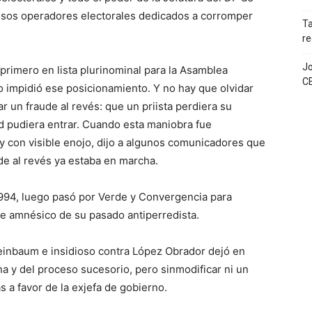
osos operadores electorales dedicados a corromper
T
re
Jo
 primero en lista plurinominal para la Asamblea
C
to impidió ese posicionamiento. Y no hay que olvidar
r un fraude al revés: que un priista perdiera su
ard pudiera entrar. Cuando esta maniobra fue
 con visible enojo, dijo a algunos comunicadores que
ude al revés ya estaba en marcha.
 1994, luego pasó por Verde y Convergencia para
ue amnésico de su pasado antiperredista.
heinbaum e insidioso contra López Obrador dejó en
na y del proceso sucesorio, pero sinmodificar ni un
s a favor de la exjefa de gobierno.