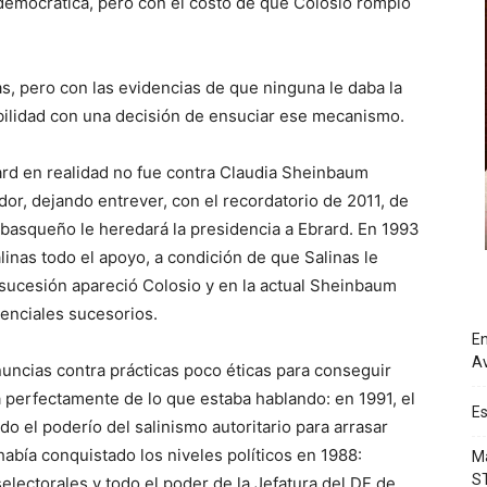
democrática, pero con el costo de que Colosio rompió
s, pero con las evidencias de que ninguna le daba la
dibilidad con una decisión de ensuciar ese mecanismo.
rard en realidad no fue contra Claudia Sheinbaum
or, dejando entrever, con el recordatorio de 2011, de
abasqueño le heredará la presidencia a Ebrard. En 1993
nas todo el apoyo, a condición de que Salinas le
sucesión apareció Colosio y en la actual Sheinbaum
enciales sucesorios.
En
Av
enuncias contra prácticas poco éticas para conseguir
 perfectamente de lo que estaba hablando: en 1991, el
Es
do el poderío del salinismo autoritario para arrasar
había conquistado los niveles políticos en 1988:
Má
S
lectorales y todo el poder de la Jefatura del DF de