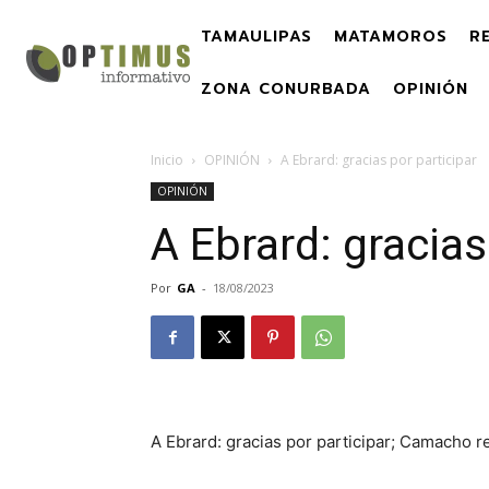
TAMAULIPAS
MATAMOROS
R
ZONA CONURBADA
OPINIÓN
Inicio
OPINIÓN
A Ebrard: gracias por participar
OPINIÓN
A Ebrard: gracias
Por
GA
-
18/08/2023
A Ebrard: gracias por participar; Camacho re