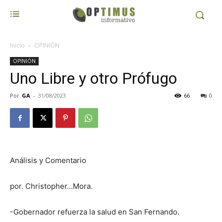
Inicio
OPINIÓN
OPINIÓN
Uno Libre y otro Prófugo
Por
GA
-
31/08/2023
66
0
Análisis y Comentario
por. Christopher…Mora.
-Gobernador refuerza la salud en San Fernando.