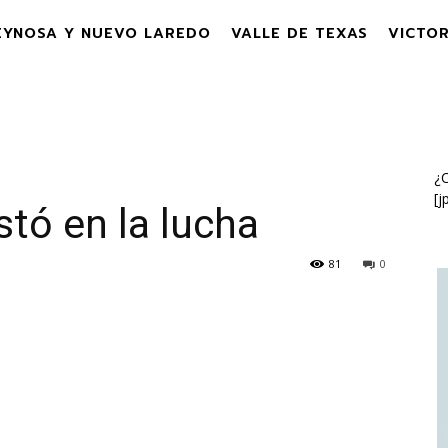
EYNOSA Y NUEVO LAREDO
VALLE DE TEXAS
VICTOR
¿C
[j
stó en la lucha
81
0