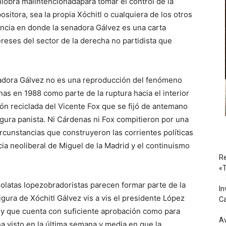
iobra malintencionadapara tomar el control de la
ositora, sea la propia Xóchitl o cualquiera de los otros
cia en donde la senadora Gálvez es una carta
reses del sector de la derecha no partidista que
nadora Gálvez no es una reproducción del fenómeno
s en 1988 como parte de la ruptura hacia el interior
ión reciclada del Vicente Fox que se fijó de antemano
figura panista. Ni Cárdenas ni Fox compitieron por una
rcunstancias que construyeron las corrientes políticas
ncia neoliberal de Miguel de la Madrid y el continuismo
Re
«T
holatas lopezobradoristas parecen formar parte de la
In
gura de Xóchitl Gálvez vis a vis el presidente López
Ca
 y que cuenta con suficiente aprobación como para
Av
a visto en la última semana y media en que la