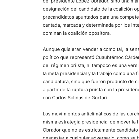
del presidente López Obrador, sino una man
designación del candidato de la coalición op
precandidatos apuntados para una competen
cantada, marcada y determinada por los inte
dominan la coalición opositora.
Aunque quisieran venderla como tal, la se
político que representó Cuauhtémoc Cárdena
del régimen priista, ni tampoco es una vers
la meta presidencial y la trabajó como una 
candidatura, sino que fueron producto de ci
a partir de la ruptura priista con la preside
con Carlos Salinas de Gortari.
Los movimientos anticlimáticos de las corc
misma estrategia presidencial de mover la fi
Obrador que no es estrictamente candidato
desgastar a cualquier adversario, como se h